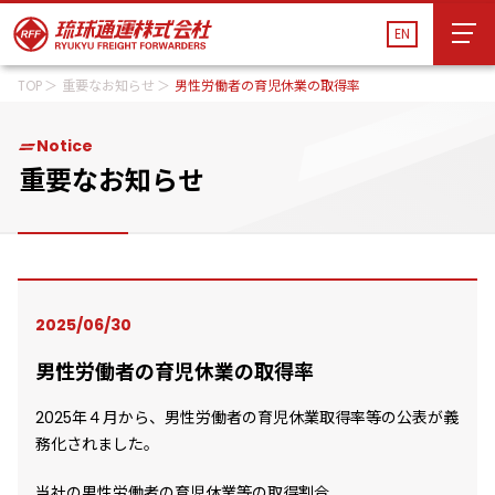
EN
TOP
重要なお知らせ
男性労働者の育児休業の取得率
EN
運送管理システム
貨物追跡
船舶スケジュール
Notice
会社案内
会社案内
重要なお知らせ
サービス
サービス
物流施設・営業所
物流施設・営業所
2025/06/30
サステナビリティ
サステナビリティ
男性労働者の育児休業の取得率
お知らせ
お知らせ
2025年４月から、男性労働者の育児休業取得率等の公表が義
採用情報
務化されました。
採用情報
当社の男性労働者の育児休業等の取得割合