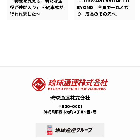
「物流を支える、新たな主
「FORWARD as ONE TO
役が仲間入り」 ～納車式が
BYOND 全員で一丸とな
行われました～
り、成長のその先へ」
お知らせ
プレスリリース
サステナビリティ
ロジスティクス
採用情報
2026.08.05
2022.05.14
2023.05.01
2025.06.11
2023.03.10
お知らせ
プレスリリース
サステナビリティ
ロジスティクス
採用情報
2026.07.24
2022.05.14
2022.10.05
2025.06.09
2022.12.25
熊本地震に伴う被災地支援
「県産もずく韓国へ輸出」
東京ドーム5杯分の食品廃
上海工場から宮古島大型リ
業務拡大のため、整備士、
令和8年度 新入社員辞令交付
「業務後自動点呼」の記事
”GREEN RABBIT” 地域に
第3弾レール＆シップ＠カー
一般事務｜中途採用（契約
物資配送を実施しました。
棄！ 一人ひとりの意識を
ゾートまでの「FFEワンスト
検査員、電気管理、正社員
式 ～物流の未来をともに創
が物流ウィークリー新聞社
貢献し、美しい環境を未来
ゴニュース
社員）
高め、持続可能な社会へ
ップサービス」実現
募集！！！
る～
に掲載されました。
へ
琉球通運株式会社
〒900-0001
沖縄県那覇市港町4丁目3番9号
お知らせ
プレスリリース
サステナビリティ
ロジスティクス
2026.07.22
2022.10.05
2025.04.03
2022.08.10
お知らせ
プレスリリース
サステナビリティ
ロジスティクス
2026.07.13
2022.10.05
2025.02.18
2022.05.14
「琉球通運、育休取得を推
喜納社長の挑戦と感謝の記
火事だ！火事だ！！（訓
第2弾レール＆シップ＠カー
3か月の学びと成長の報告会
海上コンテナ管理の負担減
琉球通運のサスティナビリ
第1弾レール＆シップ＠カー
進」の記事が物流ニッポン
事が「物流ウィークリー新
練）
ゴニュース
が行われました。
の記事が「物流ニッポン新
ティ
ゴニュース
新聞社に掲載されました。
聞社」に掲載されました。
聞社」に掲載されました。