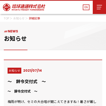
EN
TOP
お知らせ
詳細記事
EN
運送管理システム
貨物追跡
船舶スケジュール
NEWS
会社案内
会社案内
お知らせ
サービス
サービス
物流施設・営業所
物流施設・営業所
サステナビリティ
2021/07/14
お知らせ
サステナビリティ
～ 辞令交付式 ～
お知らせ
お知らせ
～ 辞令交付式 ～
採用情報
採用情報
梅雨が明け、セミの大合唱が聞こえてきますね！暑さが厳し