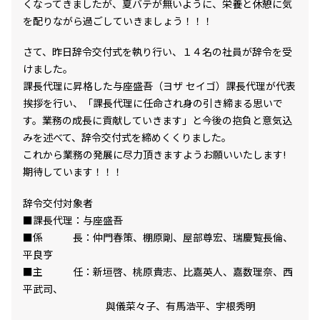
くなってきましたが、夏バテが無いように、栄養と休憩に気
プライバシーポリシー
プライバシーポリシー
を配りながら過ごしていきましょう！！！
ご利用規約
ご利用規約
さて、昨日辞令交付式を執り行い、１４名の社員が辞令を受
けました。
お問い合わせ
お問い合わせ
課長代理に昇格した与座盛吾（ヨザ セイゴ）課長代理が代表
挨拶を行い、「課長代理に任命され身の引き締まる思いで
す。業務の成長に貢献していきます」と今後の抱負と意気込
みを述べて、辞令交付式を締めくくりました。
これから業務の発展に尽力頂きますようお願いいたします!
期待しています！！！
辞令交付対象者
■課長代理：与座盛吾
■係 長：仲門春策、棚原剛、屋部尊宏、瑞慶覧長倫、
平良亨
■主 任：新垣啓、桃原貴志、比嘉英人、嘉数理奈、西
平武司、
與儀菜々子、有馬浩平、宇根秀明