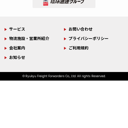
進」の記事が物流ニッポン
事が「物流ウィークリー新
練）
ゴニュース
が行われました。
の記事が「物流ニッポン新
ティ
ゴニュース
新聞社に掲載されました。
聞社」に掲載されました。
聞社」に掲載されました。
サービス
お問い合わせ
物流施設・営業所紹介
プライバシーポリシー
サステナビリティ
2022.02.22
サステナビリティ
2022.01.17
お知らせ
プレスリリース
2026.06.17
2025.01.01
お知らせ
プレスリリース
2026.05.20
2024.10.10
おきなわSDGsパートナー
SDGsの取組が掲載されまし
会社案内
ご利用規約
全日本トラック協会長賞
2025年トップインタビュー
社会貢献活動 サイパン
寄付金贈呈式の記事が新聞
た
お知らせ
受賞！
（テニアン）にタンクを贈
に掲載されました。
る
© Ryukyu Freight Forwarders Co., Ltd. All rights Reserved.
サステナビリティ
2021.05.20
サステナビリティ
2020.12.01
プレスリリース
2024.07.25
プレスリリース
2024.06.13
【未来へ＃いのちを歌お
【FC琉球】サッカーボール
お知らせ
2026.04.30
お知らせ
2026.04.04
物流ウィークリー新聞に掲
う】協賛いたしました
「コンテナ動静管理システ
に弊社ロゴ(沖縄テレビ放
「物流を支える、新たな主
載されました（女性活躍特
「FORWARD as ONE TO
ムの進化」物流ウィークリ
映)
役が仲間入り」 ～納車式が
集）
BYOND 全員で一丸とな
ー新聞社に掲載されまし
行われました～
り、成長のその先へ」
た。