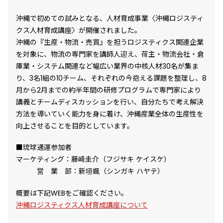
プライバシーポリシー
プライバシーポリシー
沖縄で初めての試みとなる、人材育成事業〈沖縄ロジスティ
ご利用規約
ご利用規約
クス人材育成講座〉が開催されました。
沖縄の『生産・物流・売買』を担うロジスティクス関連企業
お問い合わせ
を対象に、物流の専門家を講師人迎え、荷主・物流会社・倉
お問い合わせ
庫業・システム関連など幅広い業界の中核人材30名が集ま
り、3名1組の10チーム、それぞれの今抱える課題を整理し、8
月から2月までの約半年間の研修プログラムで専門家により
講義とチームディスカッションを行い、自分たちで考え解決
方法を導いていく能力を身に着け、沖縄産業全体の生産性を
向上させることを目的としています。
■琉球通運参加者
マーケティング：藤崎圭介（フジサキ ケイスケ）
営 業 部：新垣颯（シンガキ ハヤテ）
概要は下記WEBをご確認ください。
沖縄ロジスティクス人材育成講座について