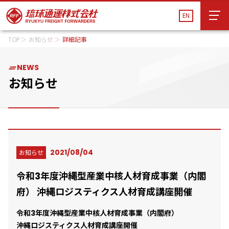
EN
TOP
お知らせ
詳細記事
EN
運送管理システム
貨物追跡
船舶スケジュール
NEWS
会社案内
会社案内
お知らせ
サービス
サービス
物流施設・営業所
物流施設・営業所
サステナビリティ
2021/08/04
お知らせ
サステナビリティ
令和3年度沖縄型産業中核人材育成事業（内閣
お知らせ
お知らせ
府） 沖縄ロジスティクス人材育成講座開催
採用情報
採用情報
令和3年度沖縄型産業中核人材育成事業（内閣府）
沖縄ロジスティクス人材育成講座開催