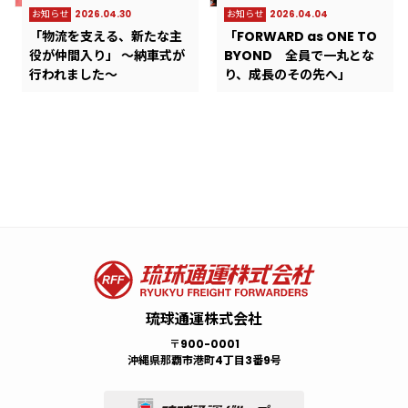
お知らせ
2026.04.30
お知らせ
2026.04.04
「物流を支える、新たな主
「FORWARD as ONE TO
役が仲間入り」 ～納車式が
BYOND 全員で一丸とな
行われました～
り、成長のその先へ」
お知らせ
プレスリリース
サステナビリティ
ロジスティクス
採用情報
2026.08.05
2022.05.14
2023.05.01
2025.06.11
2023.03.10
お知らせ
プレスリリース
サステナビリティ
ロジスティクス
採用情報
2026.07.24
2022.05.14
2022.10.05
2025.06.09
2022.12.25
熊本地震に伴う被災地支援
「県産もずく韓国へ輸出」
東京ドーム5杯分の食品廃
上海工場から宮古島大型リ
業務拡大のため、整備士、
令和8年度 新入社員辞令交付
「業務後自動点呼」の記事
”GREEN RABBIT” 地域に
第3弾レール＆シップ＠カー
一般事務｜中途採用（契約
物資配送を実施しました。
棄！ 一人ひとりの意識を
ゾートまでの「FFEワンスト
検査員、電気管理、正社員
式 ～物流の未来をともに創
が物流ウィークリー新聞社
貢献し、美しい環境を未来
ゴニュース
社員）
高め、持続可能な社会へ
ップサービス」実現
募集！！！
る～
に掲載されました。
へ
琉球通運株式会社
〒900-0001
沖縄県那覇市港町4丁目3番9号
お知らせ
プレスリリース
サステナビリティ
ロジスティクス
2026.07.22
2022.10.05
2025.04.03
2022.08.10
お知らせ
プレスリリース
サステナビリティ
ロジスティクス
2026.07.13
2022.10.05
2025.02.18
2022.05.14
「琉球通運、育休取得を推
喜納社長の挑戦と感謝の記
火事だ！火事だ！！（訓
第2弾レール＆シップ＠カー
3か月の学びと成長の報告会
海上コンテナ管理の負担減
琉球通運のサスティナビリ
第1弾レール＆シップ＠カー