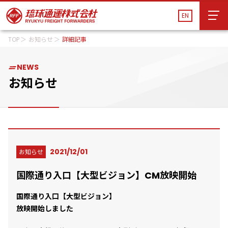
EN
TOP
お知らせ
詳細記事
EN
運送管理システム
貨物追跡
船舶スケジュール
NEWS
会社案内
会社案内
お知らせ
サービス
サービス
物流施設・営業所
物流施設・営業所
サステナビリティ
2021/12/01
お知らせ
サステナビリティ
国際通り入口【大型ビジョン】CM放映開始
お知らせ
お知らせ
国際通り入口【大型ビジョン】
採用情報
採用情報
放映開始しました