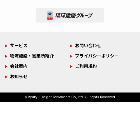
お知らせ
プレスリリース
サステナビリティ
ロジスティクス
2026.07.22
2022.10.05
2025.04.03
2022.08.10
お知らせ
プレスリリース
サステナビリティ
ロジスティクス
2026.07.13
2022.10.05
2025.02.18
2022.05.14
「琉球通運、育休取得を推
喜納社長の挑戦と感謝の記
火事だ！火事だ！！（訓
第2弾レール＆シップ＠カー
3か月の学びと成長の報告会
海上コンテナ管理の負担減
琉球通運のサスティナビリ
第1弾レール＆シップ＠カー
進」の記事が物流ニッポン
事が「物流ウィークリー新
練）
ゴニュース
が行われました。
の記事が「物流ニッポン新
ティ
ゴニュース
新聞社に掲載されました。
聞社」に掲載されました。
聞社」に掲載されました。
サービス
お問い合わせ
物流施設・営業所紹介
プライバシーポリシー
サステナビリティ
2022.02.22
サステナビリティ
2022.01.17
お知らせ
プレスリリース
2026.06.17
2025.01.01
お知らせ
プレスリリース
2026.05.20
2024.10.10
おきなわSDGsパートナー
SDGsの取組が掲載されまし
会社案内
ご利用規約
全日本トラック協会長賞
2025年トップインタビュー
社会貢献活動 サイパン
寄付金贈呈式の記事が新聞
た
お知らせ
受賞！
（テニアン）にタンクを贈
に掲載されました。
る
© Ryukyu Freight Forwarders Co., Ltd. All rights Reserved.
サステナビリティ
2021.05.20
サステナビリティ
2020.12.01
プレスリリース
2024.07.25
プレスリリース
2024.06.13
【未来へ＃いのちを歌お
【FC琉球】サッカーボール
お知らせ
2026.04.30
お知らせ
2026.04.04
物流ウィークリー新聞に掲
う】協賛いたしました
「コンテナ動静管理システ
に弊社ロゴ(沖縄テレビ放
「物流を支える、新たな主
載されました（女性活躍特
「FORWARD as ONE TO
ムの進化」物流ウィークリ
映)