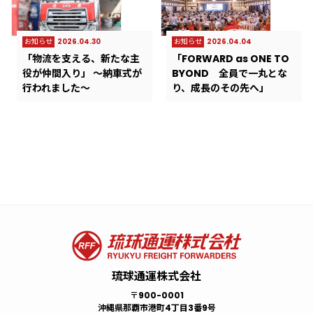
お知らせ
2026.04.30
お知らせ
2026.04.04
「物流を支える、新たな主
「FORWARD as ONE TO
役が仲間入り」 ～納車式が
BYOND 全員で一丸とな
行われました～
り、成長のその先へ」
お知らせ
プレスリリース
サステナビリティ
ロジスティクス
採用情報
2026.08.05
2022.05.14
2023.05.01
2025.06.11
2023.03.10
お知らせ
プレスリリース
サステナビリティ
ロジスティクス
採用情報
2026.07.24
2022.05.14
2022.10.05
2025.06.09
2022.12.25
熊本地震に伴う被災地支援
「県産もずく韓国へ輸出」
東京ドーム5杯分の食品廃
上海工場から宮古島大型リ
業務拡大のため、整備士、
令和8年度 新入社員辞令交付
「業務後自動点呼」の記事
”GREEN RABBIT” 地域に
第3弾レール＆シップ＠カー
一般事務｜中途採用（契約
物資配送を実施しました。
棄！ 一人ひとりの意識を
ゾートまでの「FFEワンスト
検査員、電気管理、正社員
式 ～物流の未来をともに創
が物流ウィークリー新聞社
貢献し、美しい環境を未来
ゴニュース
社員）
高め、持続可能な社会へ
ップサービス」実現
募集！！！
る～
に掲載されました。
へ
琉球通運株式会社
〒900-0001
沖縄県那覇市港町4丁目3番9号