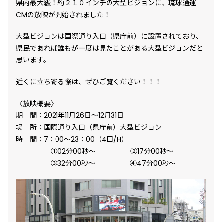
県内最大級！約２１０インチの大型ビジョンに、琉球通運
プライバシーポリシー
プライバシーポリシー
CMの放映が開始されました！
ご利用規約
ご利用規約
大型ビジョンは国際通り入口（県庁前）に設置されており、
県民であれば誰もが一度は見たことがある大型ビジョンだと
お問い合わせ
お問い合わせ
思います。
近くに立ち寄る際は、ぜひご覧ください！！！
〈放映概要〉
期 間：2021年11月26日～12月31日
場 所：国際通り入口（県庁前）大型ビジョン
時 間：7：00～23：00（4回/H）
①02分00秒～ ②17分00秒～
③32分00秒～ ④47分00秒～