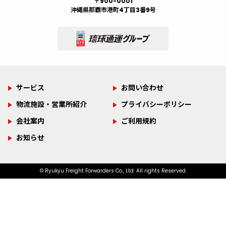
〒900-0001
沖縄県那覇市港町4丁目3番9号
お知らせ
プレスリリース
サステナビリティ
ロジスティクス
2026.07.22
2022.10.05
2025.04.03
2022.08.10
お知らせ
プレスリリース
サステナビリティ
ロジスティクス
2026.07.13
2022.10.05
2025.02.18
2022.05.14
「琉球通運、育休取得を推
喜納社長の挑戦と感謝の記
火事だ！火事だ！！（訓
第2弾レール＆シップ＠カー
3か月の学びと成長の報告会
海上コンテナ管理の負担減
琉球通運のサスティナビリ
第1弾レール＆シップ＠カー
進」の記事が物流ニッポン
事が「物流ウィークリー新
練）
ゴニュース
が行われました。
の記事が「物流ニッポン新
ティ
ゴニュース
新聞社に掲載されました。
聞社」に掲載されました。
聞社」に掲載されました。
サービス
お問い合わせ
物流施設・営業所紹介
プライバシーポリシー
サステナビリティ
2022.02.22
サステナビリティ
2022.01.17
お知らせ
プレスリリース
2026.06.17
2025.01.01
お知らせ
プレスリリース
2026.05.20
2024.10.10
おきなわSDGsパートナー
SDGsの取組が掲載されまし
会社案内
ご利用規約
全日本トラック協会長賞
2025年トップインタビュー
社会貢献活動 サイパン
寄付金贈呈式の記事が新聞
た
お知らせ
受賞！
（テニアン）にタンクを贈
に掲載されました。
る
© Ryukyu Freight Forwarders Co., Ltd. All rights Reserved.
サステナビリティ
2021.05.20
サステナビリティ
2020.12.01
プレスリリース
2024.07.25
プレスリリース
2024.06.13
【未来へ＃いのちを歌お
【FC琉球】サッカーボール
お知らせ
2026.04.30
お知らせ
2026.04.04
物流ウィークリー新聞に掲
う】協賛いたしました
「コンテナ動静管理システ
に弊社ロゴ(沖縄テレビ放