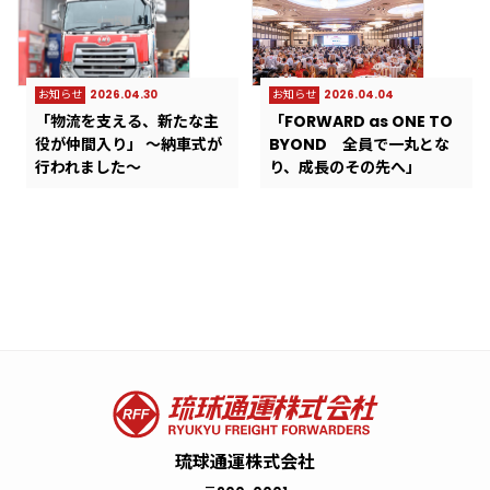
お知らせ
2026.04.30
お知らせ
2026.04.04
「物流を支える、新たな主
「FORWARD as ONE TO
役が仲間入り」 ～納車式が
BYOND 全員で一丸とな
行われました～
り、成長のその先へ」
お知らせ
プレスリリース
サステナビリティ
ロジスティクス
採用情報
2026.08.05
2022.05.14
2023.05.01
2025.06.11
2023.03.10
お知らせ
プレスリリース
サステナビリティ
ロジスティクス
採用情報
2026.07.24
2022.05.14
2022.10.05
2025.06.09
2022.12.25
熊本地震に伴う被災地支援
「県産もずく韓国へ輸出」
東京ドーム5杯分の食品廃
上海工場から宮古島大型リ
業務拡大のため、整備士、
令和8年度 新入社員辞令交付
「業務後自動点呼」の記事
”GREEN RABBIT” 地域に
第3弾レール＆シップ＠カー
一般事務｜中途採用（契約
物資配送を実施しました。
棄！ 一人ひとりの意識を
ゾートまでの「FFEワンスト
検査員、電気管理、正社員
式 ～物流の未来をともに創
が物流ウィークリー新聞社
貢献し、美しい環境を未来
ゴニュース
社員）
高め、持続可能な社会へ
ップサービス」実現
募集！！！
る～
に掲載されました。
へ
琉球通運株式会社