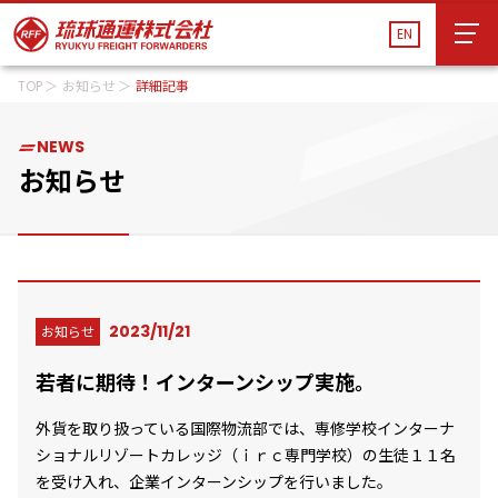
EN
TOP
お知らせ
詳細記事
EN
運送管理システム
貨物追跡
船舶スケジュール
NEWS
会社案内
会社案内
お知らせ
サービス
サービス
物流施設・営業所
物流施設・営業所
サステナビリティ
2023/11/21
お知らせ
サステナビリティ
若者に期待！インターンシップ実施。
お知らせ
お知らせ
外貨を取り扱っている国際物流部では、専修学校インターナ
採用情報
採用情報
ショナルリゾートカレッジ（ｉｒｃ専門学校）の生徒１１名
を受け入れ、企業インターンシップを行いました。