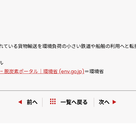
れている貨物輸送を環境負荷の小さい鉄道や船舶の利用へと転
ル
脱炭素ポータル｜環境省 (env.go.jp)
＝環境省
前へ
次へ
一覧へ戻る