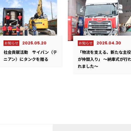
2026.05.20
2026.04.30
お知らせ
お知らせ
社会貢献活動 サイパン（テ
「物流を支える、新たな主役
ニアン）にタンクを贈る
が仲間入り」 ～納車式が行
れました～
2026.07.24
2022.05.14
2025.06.09
2022.10.05
2026.07.22
2025.04.0
2022.10.05
お知らせ
プレスリリース
サステナビリテ
ロジスティクス
採用情報
お知らせ
プレスリリース
サステナビリテ
ロジスティクス