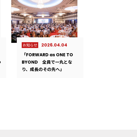
2026.04.04
お知らせ
「FORWARD as ONE TO
わ
BYOND 全員で一丸とな
り、成長のその先へ」
3
2026.07.13
2025.02.18
2022.10.05
お知らせ
プレスリリース
サステナビリテ
ロジスティクス