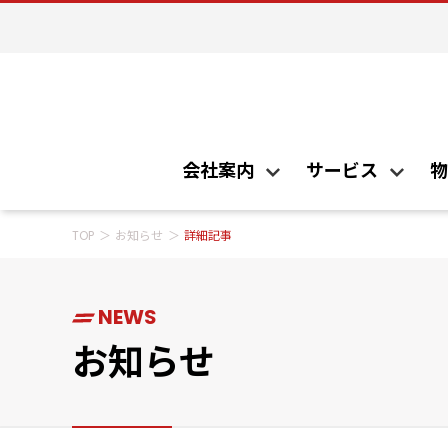
会社案内 TOP
サービス TOP
物流施設・営業所 TOP
会社概要
沖縄の暮
本社（LT
特殊サービス
定温・定湿物流センター（TC-3）
引越・移
常温物流セ
会社案内
サービス
物
牧港常温センター（DC）
州崎物流
TOP
お知らせ
詳細記事
会
東京営業所
大阪営業
会社案内 TOP
サービス TOP
物流施設・営業所 TOP
会社概要
沖縄の暮
本社（LT
特殊サービス
定温・定湿物流センター（TC-3）
引越・移
常温物流セ
NEWS
牧港常温センター（DC）
州崎物流
お知らせ
東京営業所
大阪営業