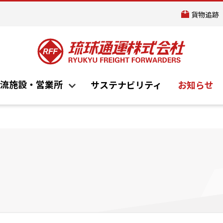
貨物追跡
らしを支えます
C）
組織図
国内物流
常温物流センター（TC-1）
沿革
転サービス
ンター（TC-6）
ロジスティクスソリューション
低温物流センター（TC-7）
流施設・営業所
サステナビリティ
お知らせ
センター
国際営業部
社案内
サービス
物流施設・営業所
サステナビリティ
所
鹿児島営業所
らしを支えます
C）
組織図
国内物流
常温物流センター（TC-1）
沿革
転サービス
ンター（TC-6）
ロジスティクスソリューション
低温物流センター（TC-7）
センター
国際営業部
所
鹿児島営業所