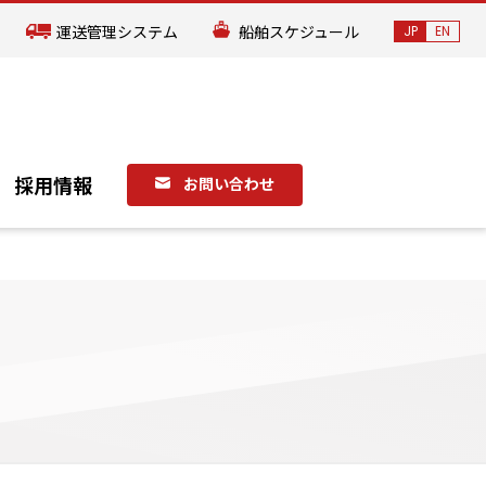
運送管理システム
船舶スケジュール
JP
EN
国際物流
低温物流センター（TC-2）
グループ企業
4温度帯倉庫サービス
発送センター
採用情報
お問い合わせ
福岡営業所
お知らせ
採用情報
お問い合わせ
宮古島事業所
国際物流
低温物流センター（TC-2）
グループ企業
4温度帯倉庫サービス
発送センター
福岡営業所
宮古島事業所